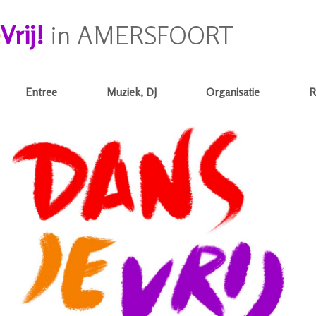
Vrij!
in AMERSFOORT
Entree
Muziek, DJ
Organisatie
R