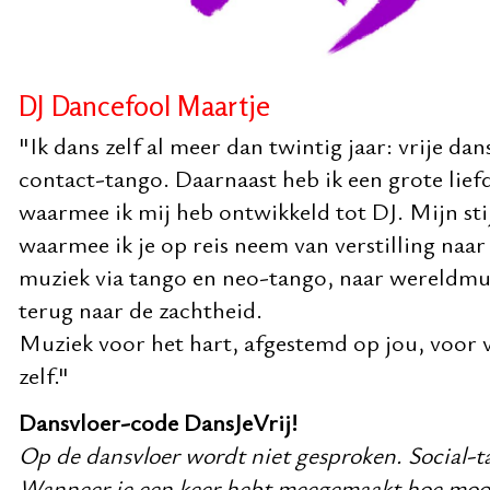
DJ Dancefool Maartje
"Ik dans zelf al meer dan twintig jaar: vrije da
contact-tango. Daarnaast heb ik een grote lief
waarmee ik mij heb ontwikkeld tot DJ. Mijn stij
waarmee ik je op reis neem van verstilling naar
muziek via tango en neo-tango, naar wereldmuzi
terug naar de zachtheid.
Muziek voor het hart, afgestemd op jou, voor v
zelf."
Dansvloer-code DansJeVrij!
Op de dansvloer wordt niet gesproken. Social-ta
Wanneer je een keer hebt meegemaakt hoe mooi h