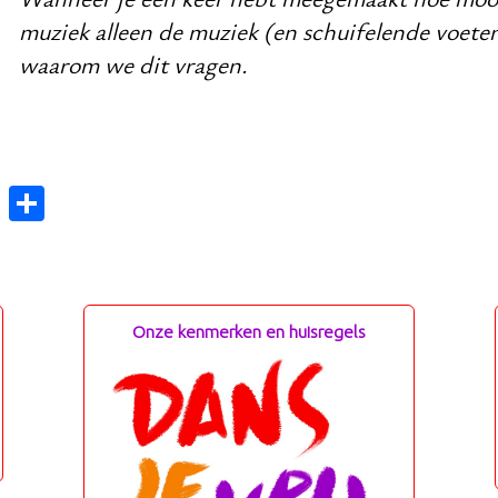
muziek alleen de muziek (en schuifelende voeten
waarom we dit vragen.
E
De
m
len
ail
Onze kenmerken en huisregels