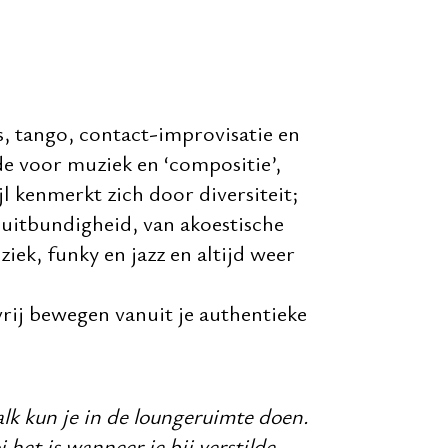
ns, tango, contact-improvisatie en
de voor muziek en ‘compositie’,
l kenmerkt zich door diversiteit;
 uitbundigheid, van akoestische
ek, funky en jazz en altijd weer
rij bewegen vanuit je authentieke
lk kun je in de loungeruimte doen.
et is wanneer je bij verstilde